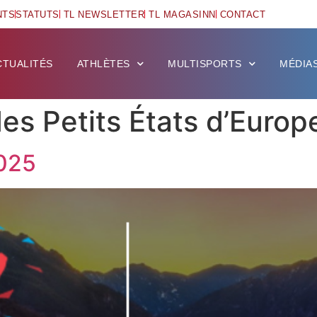
NTS
STATUTS
TL NEWSLETTER
TL MAGASINN
CONTACT
CTUALITÉS
ATHLÈTES
MULTISPORTS
MÉDIA
es Petits États d’Europ
2025