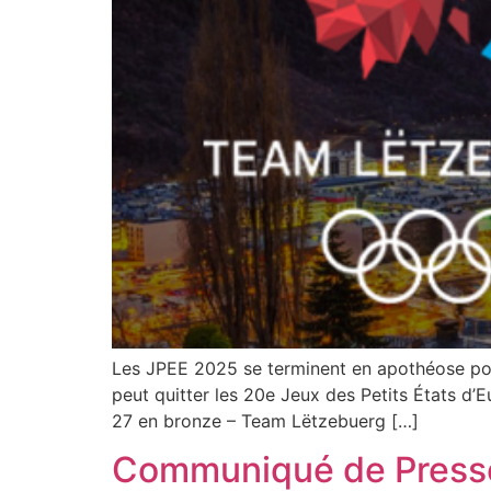
Les JPEE 2025 se terminent en apothéose pou
peut quitter les 20e Jeux des Petits États d’
27 en bronze – Team Lëtzebuerg […]
Communiqué de Press