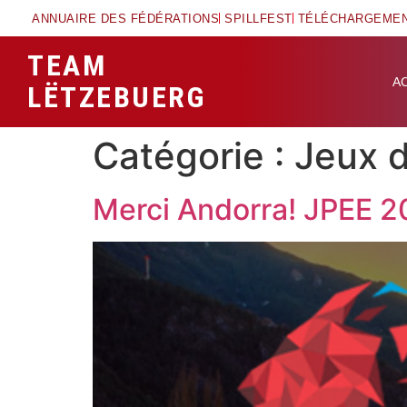
ANNUAIRE DES FÉDÉRATIONS
SPILLFEST
TÉLÉCHARGEME
TEAM
A
LËTZEBUERG
Catégorie :
Jeux d
Merci Andorra! JPEE 