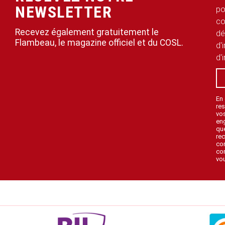
NEWSLETTER
po
co
Recevez également gratuitement le
dé
Flambeau, le magazine officiel et du COSL.
d'
d'
En
res
vo
en
que
rec
con
con
vou