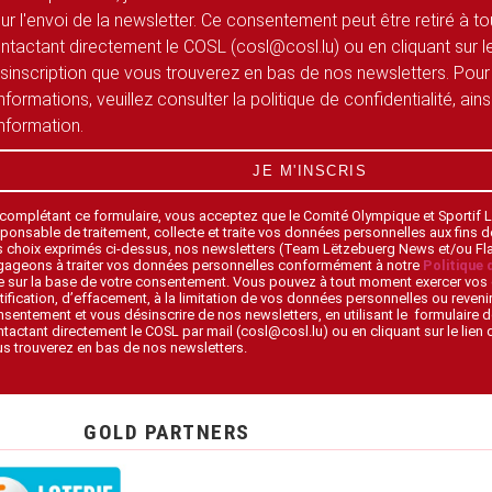
ur l'envoi de la newsletter. Ce consentement peut être retiré à 
ntactant directement le COSL (cosl@cosl.lu) ou en cliquant sur le
sinscription que vous trouverez en bas de nos newsletters. Pour
informations, veuillez consulter la politique de confidentialité, ain
information.
JE M'INSCRIS
 complétant ce formulaire, vous acceptez que le Comité Olympique et Sportif
ponsable de traitement, collecte et traite vos données personnelles aux fins 
s choix exprimés ci-dessus, nos newsletters (Team Lëtzebuerg News et/ou F
gageons à traiter vos données personnelles conformément à notre
Politique 
 sur la base de votre consentement. Vous pouvez à tout moment exercer vos 
tification, d’effacement, à la limitation de vos données personnelles ou revenir
sentement et vous désinscrire de nos newsletters, en utilisant le formulaire d
tactant directement le COSL par mail (cosl@cosl.lu) ou en cliquant sur le lien
s trouverez en bas de nos newsletters.
GOLD PARTNERS