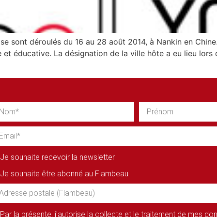
é se sont déroulés du 16 au 28 août 2014, à Nankin en Chin
e et éducative. La désignation de la ville hôte a eu lieu l
Je souhaite recevoir la newsletter
Je souhaite être abonné au Flambeau
Par la présente, j'autorise la collecte et le traitement de mes d