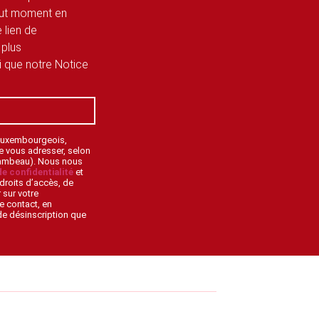
tout moment en
 lien de
 plus
si que notre Notice
 Luxembourgeois,
de vous adresser, selon
lambeau). Nous nous
de confidentialité
et
droits d’accès, de
 sur votre
e contact, en
 de désinscription que