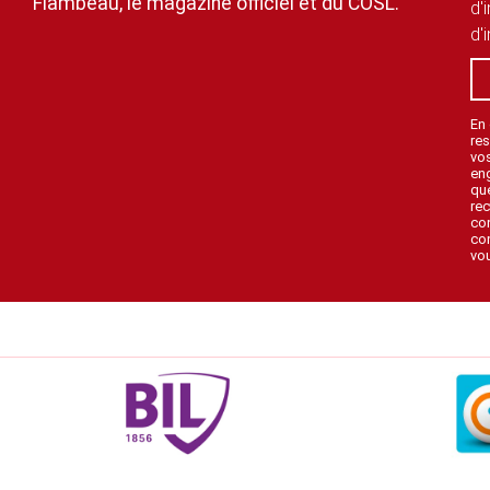
Flambeau, le magazine officiel et du COSL.
d'
d'
En
res
vo
en
que
rec
con
con
vou