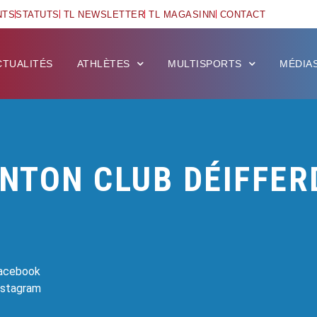
NTS
STATUTS
TL NEWSLETTER
TL MAGASINN
CONTACT
CTUALITÉS
ATHLÈTES
MULTISPORTS
MÉDIA
NTON CLUB DÉIFFER
Facebook
Instagram