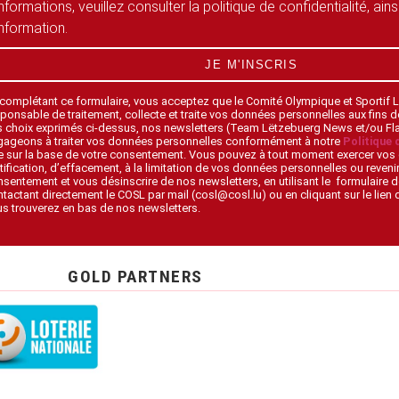
informations, veuillez consulter la politique de confidentialité, ain
information.
JE M'INSCRIS
 complétant ce formulaire, vous acceptez que le Comité Olympique et Sportif
ponsable de traitement, collecte et traite vos données personnelles aux fins 
s choix exprimés ci-dessus, nos newsletters (Team Lëtzebuerg News et/ou F
gageons à traiter vos données personnelles conformément à notre
Politique 
 sur la base de votre consentement. Vous pouvez à tout moment exercer vos 
tification, d’effacement, à la limitation de vos données personnelles ou revenir
sentement et vous désinscrire de nos newsletters, en utilisant le formulaire d
tactant directement le COSL par mail (cosl@cosl.lu) ou en cliquant sur le lien
s trouverez en bas de nos newsletters.
GOLD PARTNERS