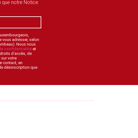
si que notre Notice
 Luxembourgeois,
de vous adresser, selon
lambeau). Nous nous
de confidentialité
et
droits d’accès, de
 sur votre
e contact, en
 de désinscription que