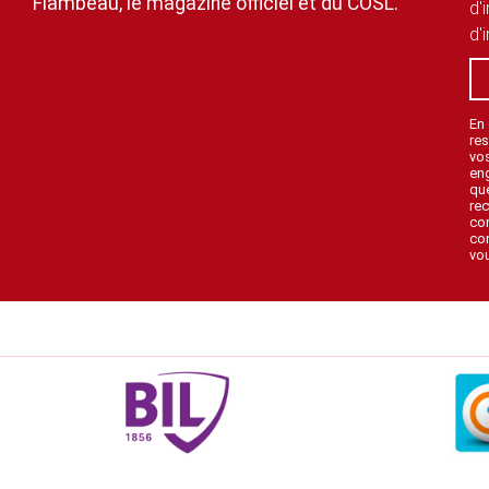
Flambeau, le magazine officiel et du COSL.
d'
d'
En
res
vo
en
que
rec
con
con
vou