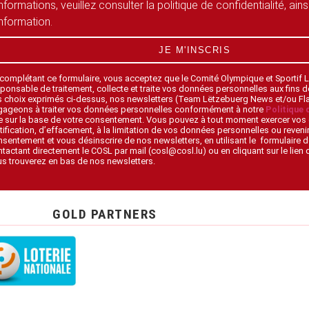
informations, veuillez consulter la politique de confidentialité, ain
information.
JE M'INSCRIS
 complétant ce formulaire, vous acceptez que le Comité Olympique et Sportif
ponsable de traitement, collecte et traite vos données personnelles aux fins 
s choix exprimés ci-dessus, nos newsletters (Team Lëtzebuerg News et/ou F
gageons à traiter vos données personnelles conformément à notre
Politique 
 sur la base de votre consentement. Vous pouvez à tout moment exercer vos 
tification, d’effacement, à la limitation de vos données personnelles ou revenir
sentement et vous désinscrire de nos newsletters, en utilisant le formulaire d
tactant directement le COSL par mail (cosl@cosl.lu) ou en cliquant sur le lien
s trouverez en bas de nos newsletters.
GOLD PARTNERS