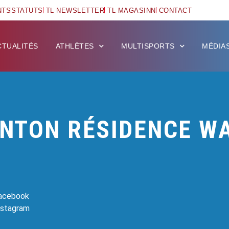
NTS
STATUTS
TL NEWSLETTER
TL MAGASINN
CONTACT
CTUALITÉS
ATHLÈTES
MULTISPORTS
MÉDIA
NTON RÉSIDENCE W
Facebook
Instagram