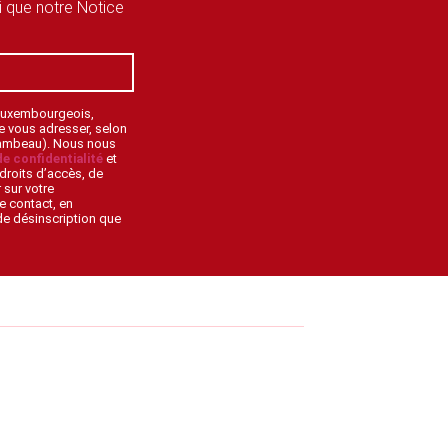
si que notre Notice
 Luxembourgeois,
de vous adresser, selon
lambeau). Nous nous
de confidentialité
et
droits d’accès, de
 sur votre
e contact, en
 de désinscription que