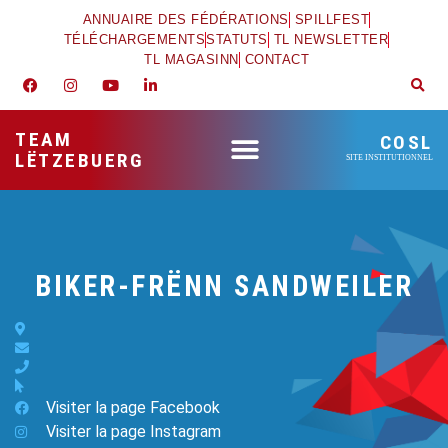
ANNUAIRE DES FÉDÉRATIONS
SPILLFEST
TÉLÉCHARGEMENTS
STATUTS
TL NEWSLETTER
TL MAGASINN
CONTACT
TEAM
COSL
LËTZEBUERG
SITE INSTITUTIONNEL
BIKER-FRËNN SANDWEILER
Visiter la page Facebook
Visiter la page Instagram