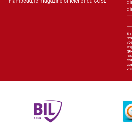
Flambeau, le magazine officiel et du COSL.
d'
d'
En
res
vo
en
que
rec
con
con
vou