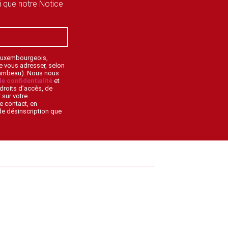
si que notre Notice
 Luxembourgeois,
de vous adresser, selon
lambeau). Nous nous
de confidentialité
et
droits d’accès, de
 sur votre
e contact, en
 de désinscription que