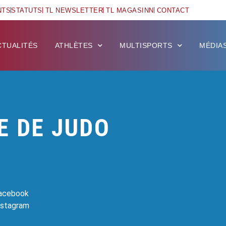
NTS
STATUTS
TL NEWSLETTER
TL MAGASINN
CONTACT
CTUALITÉS
ATHLÈTES
MULTISPORTS
MÉDIA
E DE JUDO
Facebook
Instagram