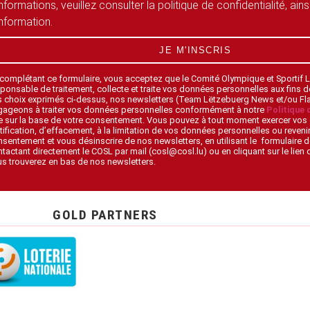
informations, veuillez consulter la politique de confidentialité, ain
information.
JE M'INSCRIS
 complétant ce formulaire, vous acceptez que le Comité Olympique et Sportif
ponsable de traitement, collecte et traite vos données personnelles aux fins 
s choix exprimés ci-dessus, nos newsletters (Team Lëtzebuerg News et/ou F
gageons à traiter vos données personnelles conformément à notre
Politique 
 sur la base de votre consentement. Vous pouvez à tout moment exercer vos 
tification, d’effacement, à la limitation de vos données personnelles ou revenir
sentement et vous désinscrire de nos newsletters, en utilisant le formulaire d
tactant directement le COSL par mail (cosl@cosl.lu) ou en cliquant sur le lien
s trouverez en bas de nos newsletters.
GOLD PARTNERS