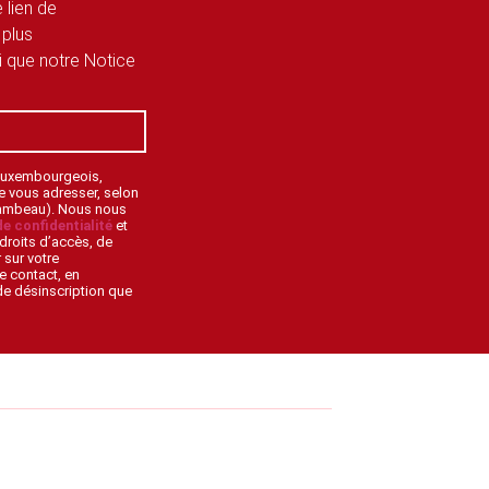
 lien de
 plus
si que notre Notice
 Luxembourgeois,
de vous adresser, selon
lambeau). Nous nous
de confidentialité
et
droits d’accès, de
 sur votre
e contact, en
 de désinscription que