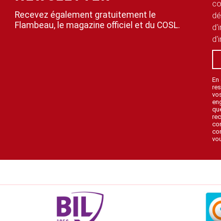
co
Recevez également gratuitement le
dé
Flambeau, le magazine officiel et du COSL.
d'
d'
En
res
vo
en
que
rec
con
con
vou