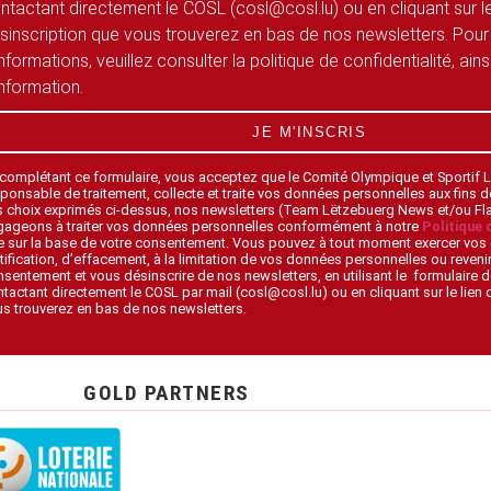
ntactant directement le COSL (cosl@cosl.lu) ou en cliquant sur le
sinscription que vous trouverez en bas de nos newsletters. Pour
informations, veuillez consulter la politique de confidentialité, ain
information.
JE M'INSCRIS
 complétant ce formulaire, vous acceptez que le Comité Olympique et Sportif
ponsable de traitement, collecte et traite vos données personnelles aux fins 
s choix exprimés ci-dessus, nos newsletters (Team Lëtzebuerg News et/ou F
gageons à traiter vos données personnelles conformément à notre
Politique 
 sur la base de votre consentement. Vous pouvez à tout moment exercer vos 
tification, d’effacement, à la limitation de vos données personnelles ou revenir
sentement et vous désinscrire de nos newsletters, en utilisant le formulaire d
tactant directement le COSL par mail (cosl@cosl.lu) ou en cliquant sur le lien
s trouverez en bas de nos newsletters.
GOLD PARTNERS