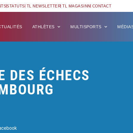
NTS
STATUTS
TL NEWSLETTER
TL MAGASINN
CONTACT
CTUALITÉS
ATHLÈTES
MULTISPORTS
MÉDIA
E DES ÉCHECS
EMBOURG
Facebook