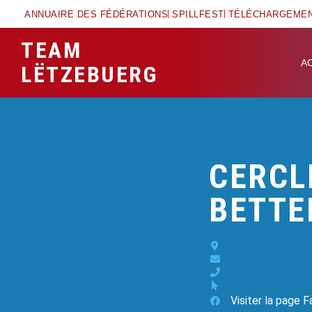
ANNUAIRE DES FÉDÉRATIONS
SPILLFEST
TÉLÉCHARGEME
TEAM
A
LËTZEBUERG
CERCL
BETT
Visiter la page 