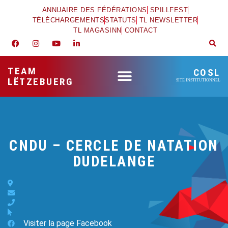
ANNUAIRE DES FÉDÉRATIONS
SPILLFEST
TÉLÉCHARGEMENTS
STATUTS
TL NEWSLETTER
TL MAGASINN
CONTACT
TEAM
COSL
LËTZEBUERG
SITE INSTITUTIONNEL
CNDU – CERCLE DE NATATION
DUDELANGE
Visiter la page Facebook