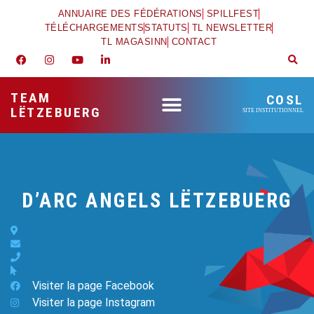
ANNUAIRE DES FÉDÉRATIONS
SPILLFEST
TÉLÉCHARGEMENTS
STATUTS
TL NEWSLETTER
TL MAGASINN
CONTACT
TEAM
COSL
LËTZEBUERG
SITE INSTITUTIONNEL
D’ARC ANGELS LËTZEBUERG
Visiter la page Facebook
Visiter la page Instagram