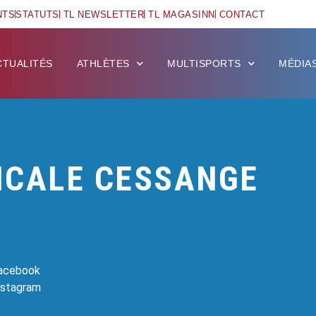
NTS
STATUTS
TL NEWSLETTER
TL MAGASINN
CONTACT
CTUALITÉS
ATHLÈTES
MULTISPORTS
MÉDIA
ICALE CESSANGE
Facebook
Instagram