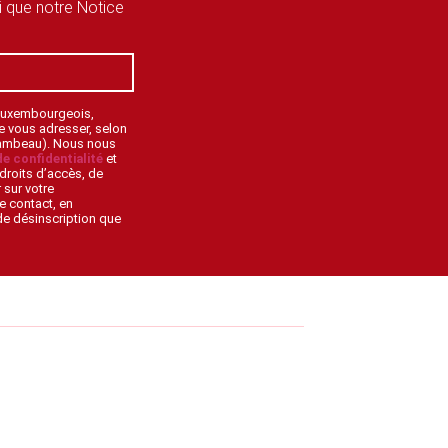
si que notre Notice
 Luxembourgeois,
de vous adresser, selon
lambeau). Nous nous
de confidentialité
et
droits d’accès, de
 sur votre
e contact, en
 de désinscription que