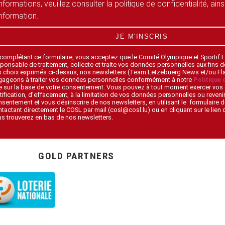
informations, veuillez consulter la politique de confidentialité, ain
information.
JE M'INSCRIS
 complétant ce formulaire, vous acceptez que le Comité Olympique et Sportif
ponsable de traitement, collecte et traite vos données personnelles aux fins 
s choix exprimés ci-dessus, nos newsletters (Team Lëtzebuerg News et/ou F
gageons à traiter vos données personnelles conformément à notre
Politique 
 sur la base de votre consentement. Vous pouvez à tout moment exercer vos 
tification, d’effacement, à la limitation de vos données personnelles ou revenir
sentement et vous désinscrire de nos newsletters, en utilisant le formulaire d
tactant directement le COSL par mail (cosl@cosl.lu) ou en cliquant sur le lien
s trouverez en bas de nos newsletters.
GOLD PARTNERS