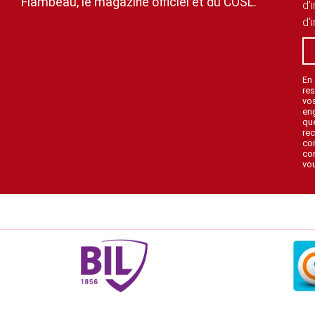
Flambeau, le magazine officiel et du COSL.
d'
d'
En
res
vo
en
que
rec
con
con
vou