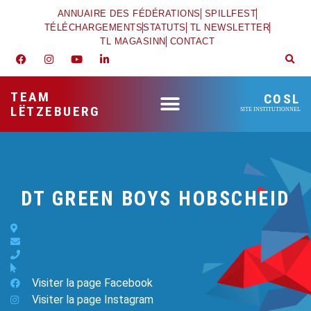
ANNUAIRE DES FÉDÉRATIONS
SPILLFEST
TÉLÉCHARGEMENTS
STATUTS
TL NEWSLETTER
TL MAGASINN
CONTACT
TEAM
COSL
LËTZEBUERG
SITE INSTITUTIONNEL
DT GREEN BOYS HOBSCHEID
Visiter la page Facebook
Visiter la page Instagram