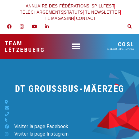
ANNUAIRE DES FÉDÉRATIONS
SPILLFEST
TÉLÉCHARGEMENTS
STATUTS
TL NEWSLETTER
TL MAGASINN
CONTACT
TEAM
COSL
LËTZEBUERG
SITE INSTITUTIONNEL
DT GROUSSBUS-MÄERZEG
Visiter la page Facebook
Visiter la page Instagram