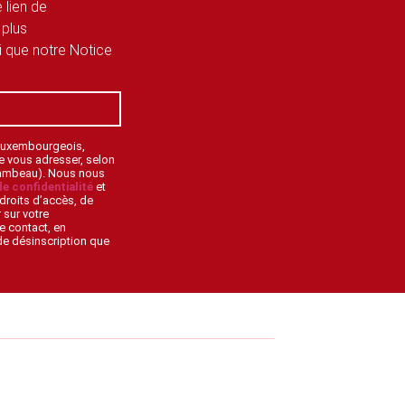
 lien de
 plus
si que notre Notice
 Luxembourgeois,
de vous adresser, selon
lambeau). Nous nous
de confidentialité
et
droits d’accès, de
 sur votre
e contact, en
 de désinscription que