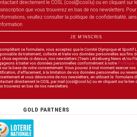
ntactant directement le COSL (cosl@cosl.lu) ou en cliquant sur le
sinscription que vous trouverez en bas de nos newsletters. Pour
informations, veuillez consulter la politique de confidentialité, ain
information.
JE M'INSCRIS
 complétant ce formulaire, vous acceptez que le Comité Olympique et Sportif
ponsable de traitement, collecte et traite vos données personnelles aux fins 
s choix exprimés ci-dessus, nos newsletters (Team Lëtzebuerg News et/ou F
gageons à traiter vos données personnelles conformément à notre
Politique 
 sur la base de votre consentement. Vous pouvez à tout moment exercer vos 
tification, d’effacement, à la limitation de vos données personnelles ou revenir
sentement et vous désinscrire de nos newsletters, en utilisant le formulaire d
tactant directement le COSL par mail (cosl@cosl.lu) ou en cliquant sur le lien
s trouverez en bas de nos newsletters.
GOLD PARTNERS