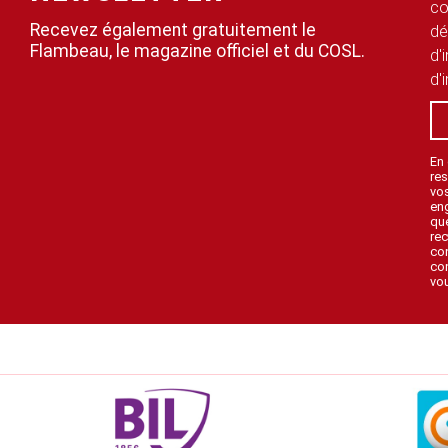
co
Recevez également gratuitement le
dé
Flambeau, le magazine officiel et du COSL.
d'
d'
En
res
vo
en
que
rec
con
con
vou