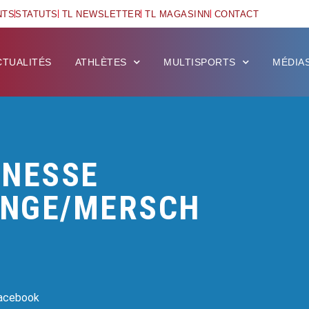
NTS
STATUTS
TL NEWSLETTER
TL MAGASINN
CONTACT
CTUALITÉS
ATHLÈTES
MULTISPORTS
MÉDIA
UNESSE
NGE/MERSCH
Facebook