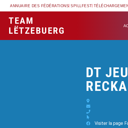
ANNUAIRE DES FÉDÉRATIONS
SPILLFEST
TÉLÉCHARGEME
TEAM
A
LËTZEBUERG
DT JE
RECKA
Visiter la page 