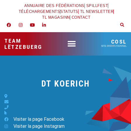
ANNUAIRE DES FÉDÉRATIONS
SPILLFEST
TÉLÉCHARGEMENTS
STATUTS
TL NEWSLETTER
TL MAGASINN
CONTACT
TEAM
COSL
LËTZEBUERG
SITE INSTITUTIONNEL
DT KOERICH
Visiter la page Facebook
Visiter la page Instagram