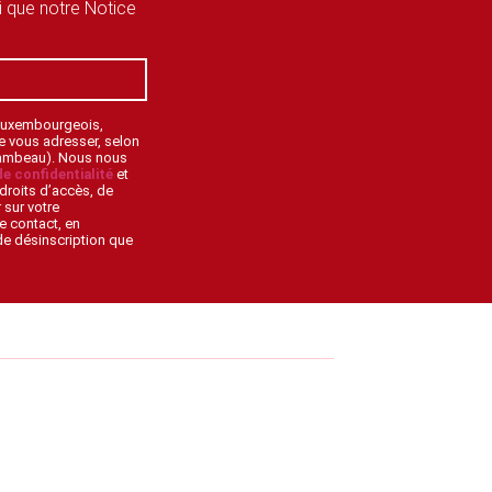
si que notre Notice
 Luxembourgeois,
de vous adresser, selon
lambeau). Nous nous
de confidentialité
et
droits d’accès, de
 sur votre
e contact, en
 de désinscription que