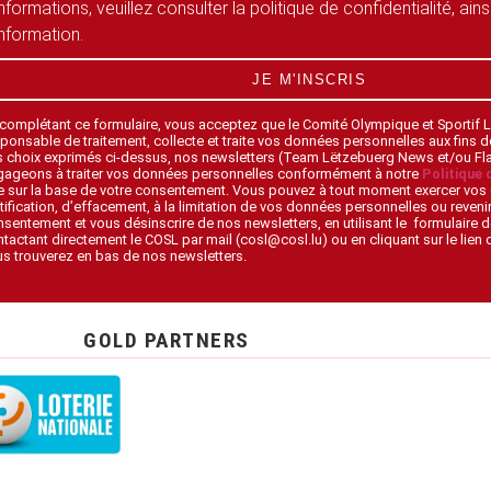
informations, veuillez consulter la politique de confidentialité, ain
information.
JE M'INSCRIS
 complétant ce formulaire, vous acceptez que le Comité Olympique et Sportif
ponsable de traitement, collecte et traite vos données personnelles aux fins 
s choix exprimés ci-dessus, nos newsletters (Team Lëtzebuerg News et/ou F
gageons à traiter vos données personnelles conformément à notre
Politique 
 sur la base de votre consentement. Vous pouvez à tout moment exercer vos 
tification, d’effacement, à la limitation de vos données personnelles ou revenir
sentement et vous désinscrire de nos newsletters, en utilisant le formulaire d
tactant directement le COSL par mail (cosl@cosl.lu) ou en cliquant sur le lien
s trouverez en bas de nos newsletters.
GOLD PARTNERS