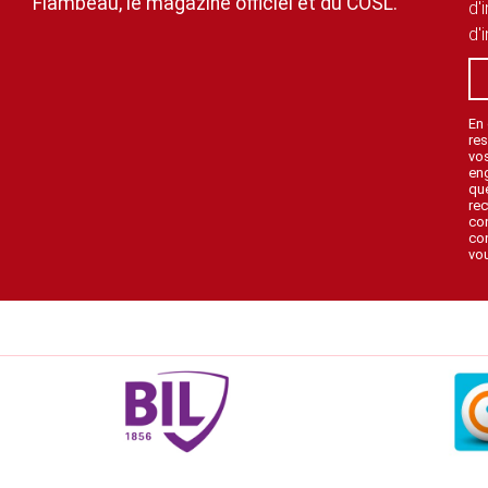
Flambeau, le magazine officiel et du COSL.
d'
d'
En
res
vo
en
que
rec
con
con
vou