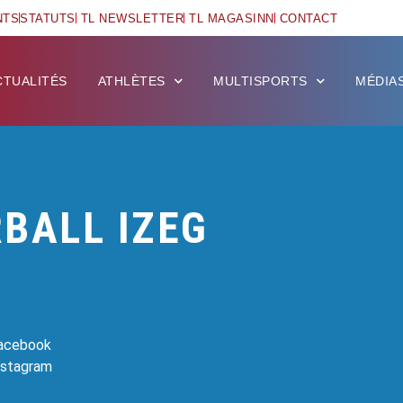
NTS
STATUTS
TL NEWSLETTER
TL MAGASINN
CONTACT
CTUALITÉS
ATHLÈTES
MULTISPORTS
MÉDIA
RBALL IZEG
Facebook
Instagram