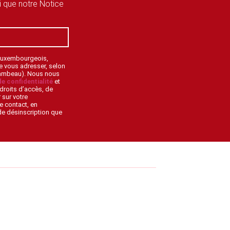
si que notre Notice
 Luxembourgeois,
de vous adresser, selon
lambeau). Nous nous
de confidentialité
et
droits d’accès, de
 sur votre
e contact, en
 de désinscription que