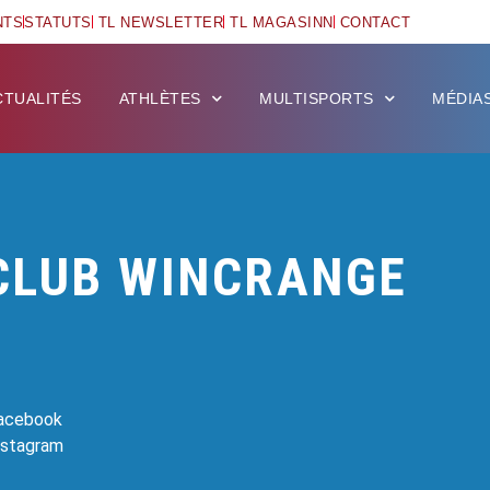
NTS
STATUTS
TL NEWSLETTER
TL MAGASINN
CONTACT
CTUALITÉS
ATHLÈTES
MULTISPORTS
MÉDIA
CLUB WINCRANGE
Facebook
Instagram