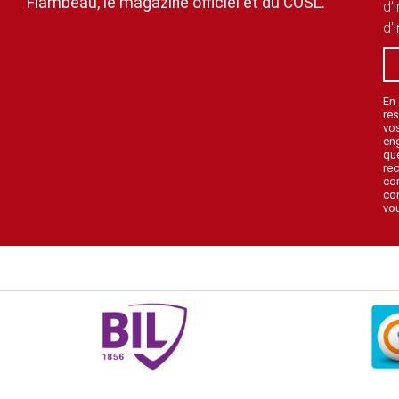
Flambeau, le magazine officiel et du COSL.
d'
d'
En
res
vo
en
que
rec
con
con
vou