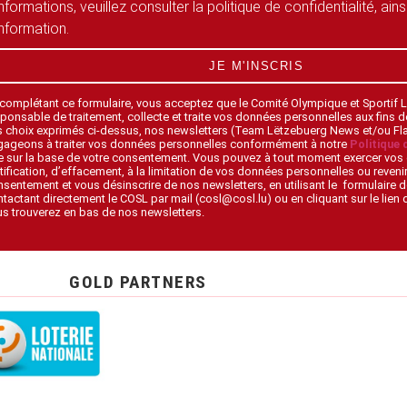
informations, veuillez consulter la politique de confidentialité, ain
information.
JE M'INSCRIS
 complétant ce formulaire, vous acceptez que le Comité Olympique et Sportif
ponsable de traitement, collecte et traite vos données personnelles aux fins 
s choix exprimés ci-dessus, nos newsletters (Team Lëtzebuerg News et/ou F
gageons à traiter vos données personnelles conformément à notre
Politique 
 sur la base de votre consentement. Vous pouvez à tout moment exercer vos 
tification, d’effacement, à la limitation de vos données personnelles ou revenir
sentement et vous désinscrire de nos newsletters, en utilisant le formulaire d
tactant directement le COSL par mail (cosl@cosl.lu) ou en cliquant sur le lien
s trouverez en bas de nos newsletters.
GOLD PARTNERS