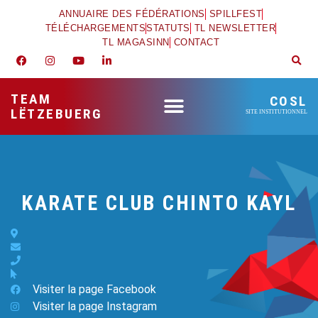
ANNUAIRE DES FÉDÉRATIONS
SPILLFEST
TÉLÉCHARGEMENTS
STATUTS
TL NEWSLETTER
TL MAGASINN
CONTACT
TEAM
COSL
LËTZEBUERG
SITE INSTITUTIONNEL
KARATE CLUB CHINTO KAYL
Visiter la page Facebook
Visiter la page Instagram