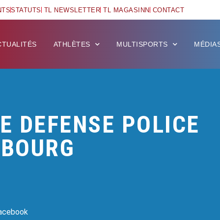
NTS
STATUTS
TL NEWSLETTER
TL MAGASINN
CONTACT
CTUALITÉS
ATHLÈTES
MULTISPORTS
MÉDIA
E DEFENSE POLICE
MBOURG
Facebook