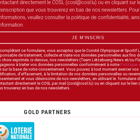
ntactant directement le COSL (cosl@cosl.lu) ou en cliquant sur le
sinscription que vous trouverez en bas de nos newsletters. Pour
informations, veuillez consulter la politique de confidentialité, ain
information.
JE M'INSCRIS
 complétant ce formulaire, vous acceptez que le Comité Olympique et Sportif
ponsable de traitement, collecte et traite vos données personnelles aux fins 
s choix exprimés ci-dessus, nos newsletters (Team Lëtzebuerg News et/ou F
gageons à traiter vos données personnelles conformément à notre
Politique 
 sur la base de votre consentement. Vous pouvez à tout moment exercer vos 
tification, d’effacement, à la limitation de vos données personnelles ou revenir
sentement et vous désinscrire de nos newsletters, en utilisant le formulaire d
tactant directement le COSL par mail (cosl@cosl.lu) ou en cliquant sur le lien
s trouverez en bas de nos newsletters.
GOLD PARTNERS