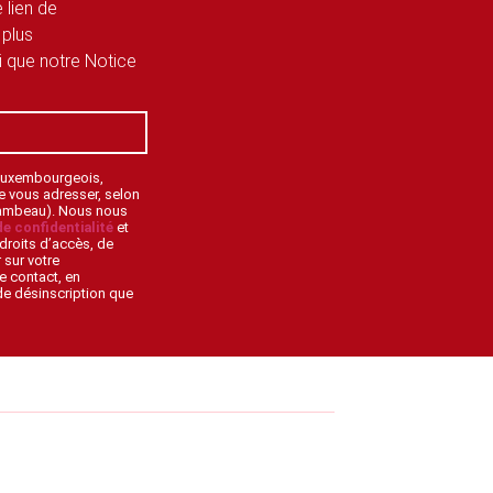
 lien de
 plus
si que notre Notice
 Luxembourgeois,
de vous adresser, selon
lambeau). Nous nous
de confidentialité
et
droits d’accès, de
 sur votre
e contact, en
 de désinscription que