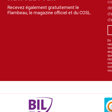
co
Recevez également gratuitement le
dé
Flambeau, le magazine officiel et du COSL.
d'
d'
En
res
vo
en
que
rec
con
con
vou