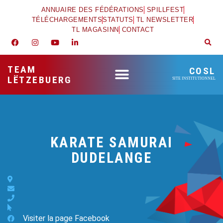
ANNUAIRE DES FÉDÉRATIONS
SPILLFEST
TÉLÉCHARGEMENTS
STATUTS
TL NEWSLETTER
TL MAGASINN
CONTACT
TEAM
COSL
LËTZEBUERG
SITE INSTITUTIONNEL
KARATE SAMURAI
DUDELANGE
Visiter la page Facebook