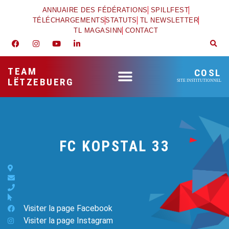
ANNUAIRE DES FÉDÉRATIONS
SPILLFEST
TÉLÉCHARGEMENTS
STATUTS
TL NEWSLETTER
TL MAGASINN
CONTACT
TEAM
COSL
LËTZEBUERG
SITE INSTITUTIONNEL
FC KOPSTAL 33
Visiter la page Facebook
Visiter la page Instagram