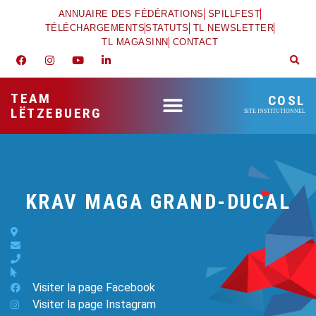
ANNUAIRE DES FÉDÉRATIONS
SPILLFEST
TÉLÉCHARGEMENTS
STATUTS
TL NEWSLETTER
TL MAGASINN
CONTACT
TEAM
COSL
LËTZEBUERG
SITE INSTITUTIONNEL
KRAV MAGA GRAND-DUCAL
Visiter la page Facebook
Visiter la page Instagram