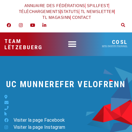
ANNUAIRE DES FÉDÉRATIONS
SPILLFEST
TÉLÉCHARGEMENTS
STATUTS
TL NEWSLETTER
TL MAGASINN
CONTACT
TEAM
COSL
LËTZEBUERG
SITE INSTITUTIONNEL
UC MUNNEREFER VELOFRENN
Visiter la page Facebook
Visiter la page Instagram