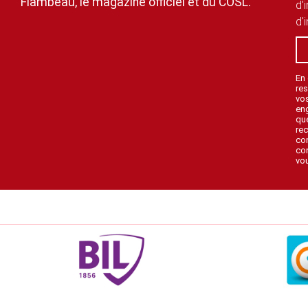
Flambeau, le magazine officiel et du COSL.
d'
d'
En
res
vo
en
que
rec
con
con
vou