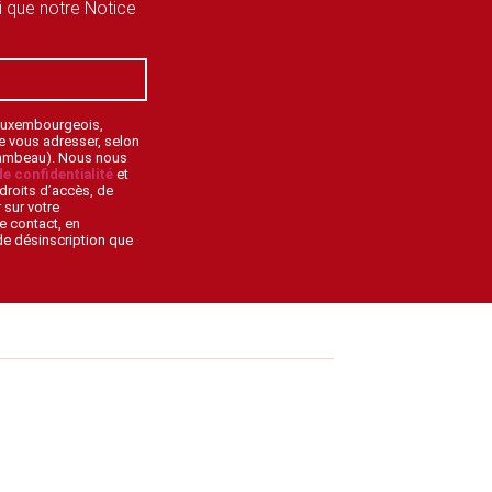
si que notre Notice
 Luxembourgeois,
de vous adresser, selon
lambeau). Nous nous
de confidentialité
et
droits d’accès, de
 sur votre
e contact, en
 de désinscription que