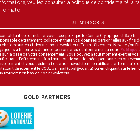
informations, veuillez consulter la politique de confidentialité, ain
information.
JE M'INSCRIS
 complétant ce formulaire, vous acceptez que le Comité Olympique et Sportif
ponsable de traitement, collecte et traite vos données personnelles aux fins 
s choix exprimés ci-dessus, nos newsletters (Team Lëtzebuerg News et/ou F
gageons à traiter vos données personnelles conformément à notre
Politique 
 sur la base de votre consentement. Vous pouvez à tout moment exercer vos 
tification, d’effacement, à la limitation de vos données personnelles ou revenir
sentement et vous désinscrire de nos newsletters, en utilisant le formulaire d
tactant directement le COSL par mail (cosl@cosl.lu) ou en cliquant sur le lien
s trouverez en bas de nos newsletters.
GOLD PARTNERS