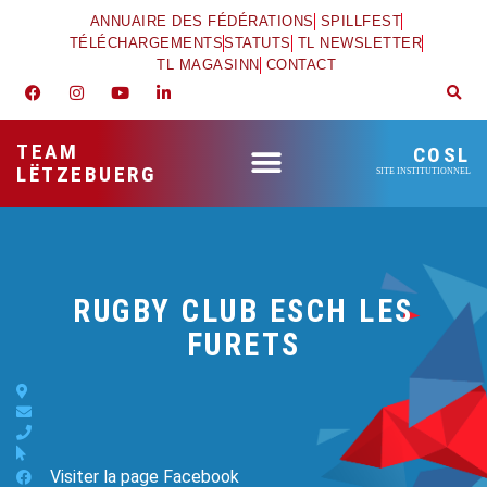
ANNUAIRE DES FÉDÉRATIONS
SPILLFEST
TÉLÉCHARGEMENTS
STATUTS
TL NEWSLETTER
TL MAGASINN
CONTACT
TEAM
COSL
LËTZEBUERG
SITE INSTITUTIONNEL
RUGBY CLUB ESCH LES
FURETS
Visiter la page Facebook