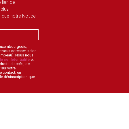
 lien de
 plus
si que notre Notice
 Luxembourgeois,
de vous adresser, selon
lambeau). Nous nous
de confidentialité
et
droits d’accès, de
 sur votre
e contact, en
 de désinscription que