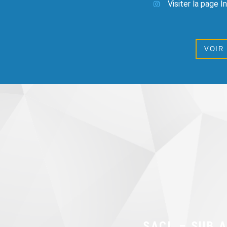
Visiter la page 
VOIR
SACL – SUB 