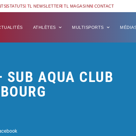
NTS
STATUTS
TL NEWSLETTER
TL MAGASINN
CONTACT
CTUALITÉS
ATHLÈTES
MULTISPORTS
MÉDIA
– SUB AQUA CLUB
MBOURG
Facebook