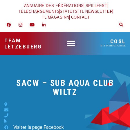
ANNUAIRE DES FÉDÉRATIONS
SPILLFEST
TÉLÉCHARGEMENTS
STATUTS
TL NEWSLETTER
TL MAGASINN
CONTACT
TEAM
COSL
LËTZEBUERG
SITE INSTITUTIONNEL
SACW – SUB AQUA CLUB
WILTZ
Visiter la page Facebook