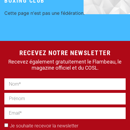
BOXING CLUB
Cette page n'est pas une fédération.
RECEVEZ NOTRE NEWSLETTER
Recevez également gratuitement le Flambeau, le
magazine officiel et du COSL.
Je souhaite recevoir la newsletter