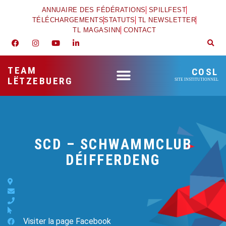
ANNUAIRE DES FÉDÉRATIONS
SPILLFEST
TÉLÉCHARGEMENTS
STATUTS
TL NEWSLETTER
TL MAGASINN
CONTACT
TEAM
COSL
LËTZEBUERG
SITE INSTITUTIONNEL
SCD – SCHWAMMCLUB
DÉIFFERDENG
Visiter la page Facebook