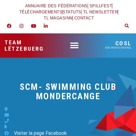
ANNUAIRE DES FÉDÉRATIONS
SPILLFEST
TÉLÉCHARGEMENTS
STATUTS
TL NEWSLETTER
TL MAGASINN
CONTACT
TEAM
COSL
LËTZEBUERG
SITE INSTITUTIONNEL
SCM- SWIMMING CLUB
MONDERCANGE
Visiter la page Facebook