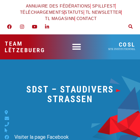
ANNUAIRE DES FÉDÉRATIONS
SPILLFEST
TÉLÉCHARGEMENTS
STATUTS
TL NEWSLETTER
TL MAGASINN
CONTACT
TEAM
COSL
LËTZEBUERG
SITE INSTITUTIONNEL
SDST – STAUDIVERS
STRASSEN
Visiter la page Facebook