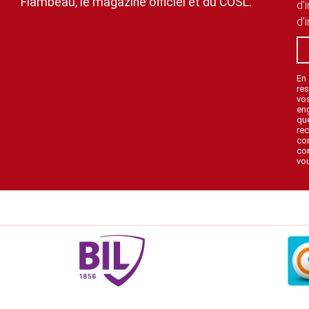
Flambeau, le magazine officiel et du COSL.
d'
d'
En
res
vo
en
que
rec
con
con
vou