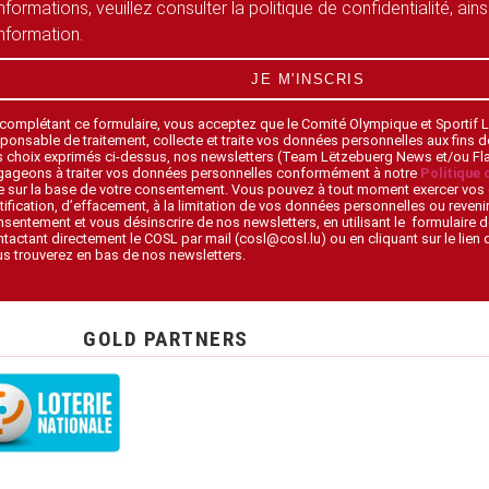
informations, veuillez consulter la politique de confidentialité, ain
information.
JE M'INSCRIS
 complétant ce formulaire, vous acceptez que le Comité Olympique et Sportif
ponsable de traitement, collecte et traite vos données personnelles aux fins 
s choix exprimés ci-dessus, nos newsletters (Team Lëtzebuerg News et/ou F
gageons à traiter vos données personnelles conformément à notre
Politique 
 sur la base de votre consentement. Vous pouvez à tout moment exercer vos 
tification, d’effacement, à la limitation de vos données personnelles ou revenir
sentement et vous désinscrire de nos newsletters, en utilisant le formulaire d
tactant directement le COSL par mail (cosl@cosl.lu) ou en cliquant sur le lien
s trouverez en bas de nos newsletters.
GOLD PARTNERS