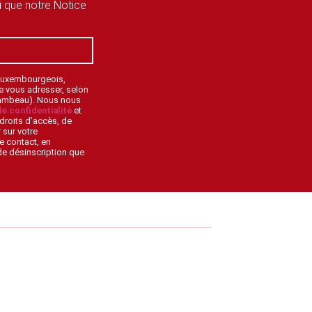
si que notre Notice
 Luxembourgeois,
de vous adresser, selon
lambeau). Nous nous
de confidentialité
et
droits d’accès, de
 sur votre
e contact, en
 de désinscription que