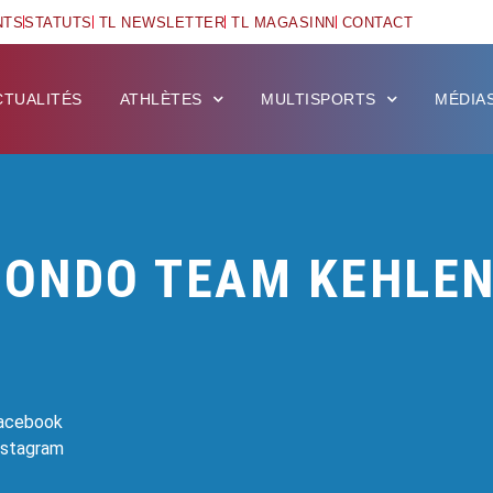
NTS
STATUTS
TL NEWSLETTER
TL MAGASINN
CONTACT
CTUALITÉS
ATHLÈTES
MULTISPORTS
MÉDIA
ONDO TEAM KEHLE
Facebook
Instagram