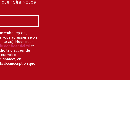
si que notre Notice
 Luxembourgeois,
de vous adresser, selon
lambeau). Nous nous
de confidentialité
et
droits d’accès, de
 sur votre
e contact, en
 de désinscription que