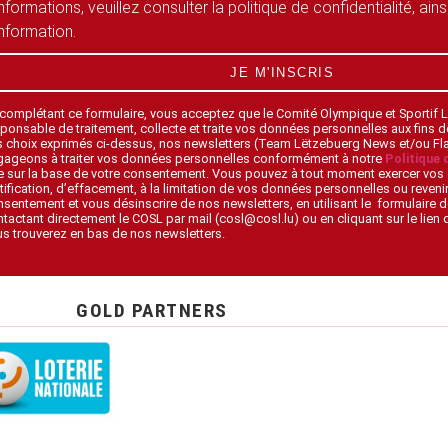
informations, veuillez consulter la politique de confidentialité, ain
information.
JE M'INSCRIS
 complétant ce formulaire, vous acceptez que le Comité Olympique et Sportif
ponsable de traitement, collecte et traite vos données personnelles aux fins 
s choix exprimés ci-dessus, nos newsletters (Team Lëtzebuerg News et/ou F
gageons à traiter vos données personnelles conformément à notre
Politique 
 sur la base de votre consentement. Vous pouvez à tout moment exercer vos 
tification, d’effacement, à la limitation de vos données personnelles ou revenir
sentement et vous désinscrire de nos newsletters, en utilisant le formulaire d
tactant directement le COSL par mail (cosl@cosl.lu) ou en cliquant sur le lien
s trouverez en bas de nos newsletters.
GOLD PARTNERS