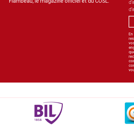
Flambeau, le magazine officiel et du COSL.
d'
d'
En
res
vo
en
que
rec
con
con
vou