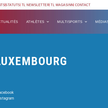
NTS
STATUTS
TL NEWSLETTER
TL MAGASINN
CONTACT
CTUALITÉS
ATHLÈTES
MULTISPORTS
MÉDIA
LUXEMBOURG
Facebook
Instagram