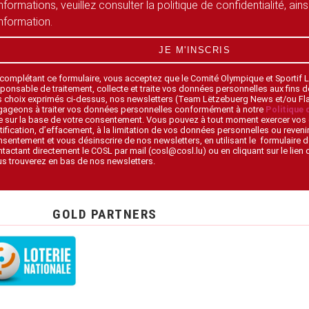
informations, veuillez consulter la politique de confidentialité, ain
information.
JE M'INSCRIS
 complétant ce formulaire, vous acceptez que le Comité Olympique et Sportif
ponsable de traitement, collecte et traite vos données personnelles aux fins 
s choix exprimés ci-dessus, nos newsletters (Team Lëtzebuerg News et/ou F
gageons à traiter vos données personnelles conformément à notre
Politique 
 sur la base de votre consentement. Vous pouvez à tout moment exercer vos 
tification, d’effacement, à la limitation de vos données personnelles ou revenir
sentement et vous désinscrire de nos newsletters, en utilisant le formulaire d
tactant directement le COSL par mail (cosl@cosl.lu) ou en cliquant sur le lien
s trouverez en bas de nos newsletters.
GOLD PARTNERS