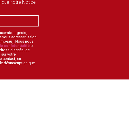
si que notre Notice
 Luxembourgeois,
de vous adresser, selon
lambeau). Nous nous
de confidentialité
et
droits d’accès, de
 sur votre
e contact, en
 de désinscription que