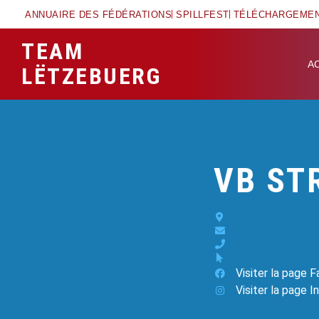
ANNUAIRE DES FÉDÉRATIONS
SPILLFEST
TÉLÉCHARGEME
TEAM
A
LËTZEBUERG
VB ST
Visiter la page 
Visiter la page 