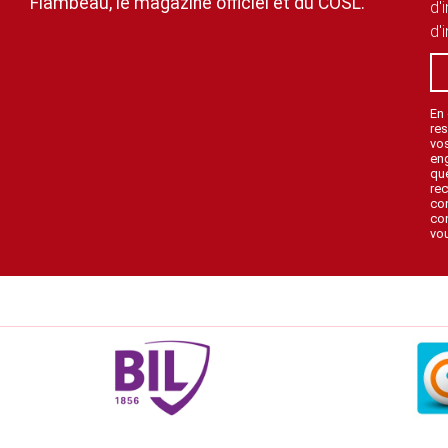
Flambeau, le magazine officiel et du COSL.
d'
d'
En
res
vo
en
que
rec
con
con
vou