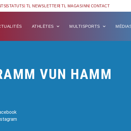
NTS
STATUTS
TL NEWSLETTER
TL MAGASINN
CONTACT
CTUALITÉS
ATHLÈTES
MULTISPORTS
MÉDIA
RAMM VUN HAMM
Facebook
Instagram