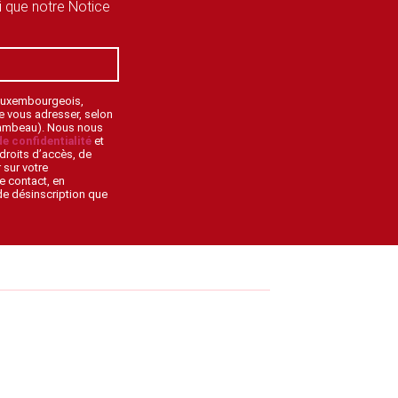
si que notre Notice
 Luxembourgeois,
de vous adresser, selon
lambeau). Nous nous
de confidentialité
et
droits d’accès, de
 sur votre
e contact, en
 de désinscription que