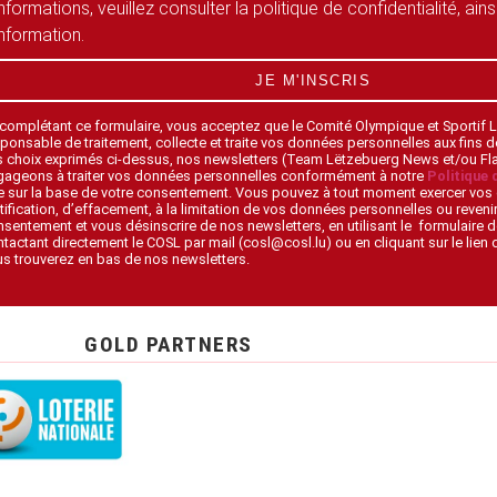
informations, veuillez consulter la politique de confidentialité, ain
information.
JE M'INSCRIS
 complétant ce formulaire, vous acceptez que le Comité Olympique et Sportif
ponsable de traitement, collecte et traite vos données personnelles aux fins 
s choix exprimés ci-dessus, nos newsletters (Team Lëtzebuerg News et/ou F
gageons à traiter vos données personnelles conformément à notre
Politique 
 sur la base de votre consentement. Vous pouvez à tout moment exercer vos 
tification, d’effacement, à la limitation de vos données personnelles ou revenir
sentement et vous désinscrire de nos newsletters, en utilisant le formulaire d
tactant directement le COSL par mail (cosl@cosl.lu) ou en cliquant sur le lien
s trouverez en bas de nos newsletters.
GOLD PARTNERS