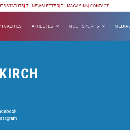
NTS
STATUTS
TL NEWSLETTER
TL MAGASINN
CONTACT
CTUALITÉS
ATHLÈTES
MULTISPORTS
MÉDIA
EKIRCH
Facebook
Instagram