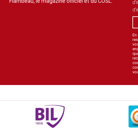
Flambeau, le magazine officiel et du COSL.
d'
d'
En
res
vo
en
que
rec
con
con
vou