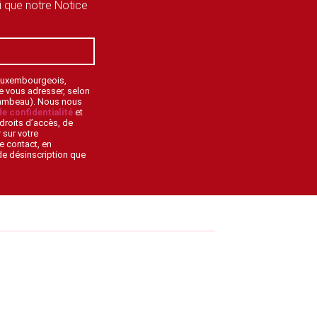
si que notre Notice
 Luxembourgeois,
de vous adresser, selon
lambeau). Nous nous
de confidentialité
et
droits d’accès, de
 sur votre
e contact, en
 de désinscription que