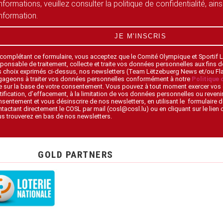
informations, veuillez consulter la politique de confidentialité, ain
information.
JE M'INSCRIS
 complétant ce formulaire, vous acceptez que le Comité Olympique et Sportif
ponsable de traitement, collecte et traite vos données personnelles aux fins 
s choix exprimés ci-dessus, nos newsletters (Team Lëtzebuerg News et/ou F
gageons à traiter vos données personnelles conformément à notre
Politique 
 sur la base de votre consentement. Vous pouvez à tout moment exercer vos 
tification, d’effacement, à la limitation de vos données personnelles ou revenir
sentement et vous désinscrire de nos newsletters, en utilisant le formulaire d
tactant directement le COSL par mail (cosl@cosl.lu) ou en cliquant sur le lien
s trouverez en bas de nos newsletters.
GOLD PARTNERS