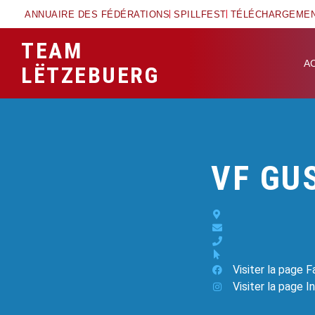
ANNUAIRE DES FÉDÉRATIONS
SPILLFEST
TÉLÉCHARGEME
TEAM
A
LËTZEBUERG
VF GU
Visiter la page 
Visiter la page 