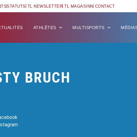
NTS
STATUTS
TL NEWSLETTER
TL MAGASINN
CONTACT
CTUALITÉS
ATHLÈTES
MULTISPORTS
MÉDIA
STY BRUCH
Facebook
Instagram