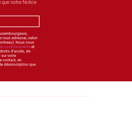
si que notre Notice
 Luxembourgeois,
de vous adresser, selon
lambeau). Nous nous
de confidentialité
et
droits d’accès, de
 sur votre
e contact, en
 de désinscription que