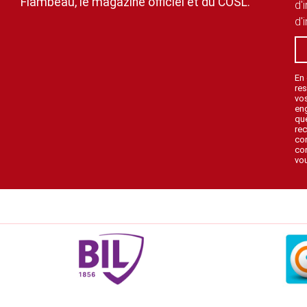
Flambeau, le magazine officiel et du COSL.
d'
d'
En
res
vo
en
que
rec
con
con
vou