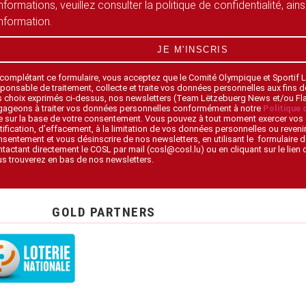
informations, veuillez consulter la politique de confidentialité, ain
information.
JE M'INSCRIS
 complétant ce formulaire, vous acceptez que le Comité Olympique et Sportif
ponsable de traitement, collecte et traite vos données personnelles aux fins 
s choix exprimés ci-dessus, nos newsletters (Team Lëtzebuerg News et/ou F
gageons à traiter vos données personnelles conformément à notre
Politique 
 sur la base de votre consentement. Vous pouvez à tout moment exercer vos 
tification, d’effacement, à la limitation de vos données personnelles ou revenir
sentement et vous désinscrire de nos newsletters, en utilisant le formulaire d
tactant directement le COSL par mail (cosl@cosl.lu) ou en cliquant sur le lien
s trouverez en bas de nos newsletters.
GOLD PARTNERS