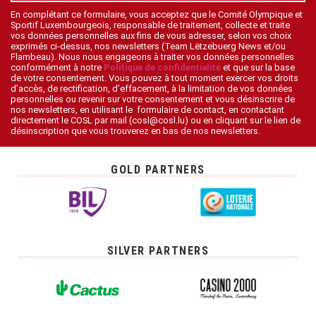
En complétant ce formulaire, vous acceptez que le Comité Olympique et
Sportif Luxembourgeois, responsable de traitement, collecte et traite
vos données personnelles aux fins de vous adresser, selon vos choix
exprimés ci-dessus, nos newsletters (Team Lëtzebuerg News et/ou
Flambeau). Nous nous engageons à traiter vos données personnelles
conformément à notre
Politique de confidentialité
et que sur la base
de votre consentement. Vous pouvez à tout moment exercer vos droits
d’accès, de rectification, d’effacement, à la limitation de vos données
personnelles ou revenir sur votre consentement et vous désinscrire de
nos newsletters, en utilisant le formulaire de contact, en contactant
directement le COSL par mail (cosl@cosl.lu) ou en cliquant sur le lien de
désinscription que vous trouverez en bas de nos newsletters.
GOLD PARTNERS
SILVER PARTNERS