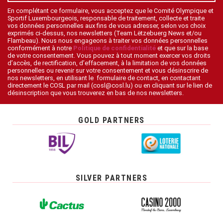
En complétant ce formulaire, vous acceptez que le Comité Olympique et
Sportif Luxembourgeois, responsable de traitement, collecte et traite
vos données personnelles aux fins de vous adresser, selon vos choix
exprimés ci-dessus, nos newsletters (Team Lëtzebuerg News et/ou
Flambeau). Nous nous engageons à traiter vos données personnelles
conformément à notre
Politique de confidentialité
et que sur la base
de votre consentement. Vous pouvez à tout moment exercer vos droits
d’accès, de rectification, d’effacement, à la limitation de vos données
personnelles ou revenir sur votre consentement et vous désinscrire de
nos newsletters, en utilisant le formulaire de contact, en contactant
directement le COSL par mail (cosl@cosl.lu) ou en cliquant sur le lien de
désinscription que vous trouverez en bas de nos newsletters.
GOLD PARTNERS
SILVER PARTNERS