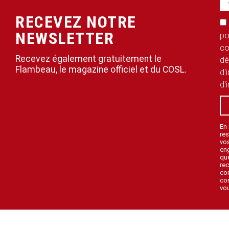
RECEVEZ NOTRE
NEWSLETTER
po
co
Recevez également gratuitement le
dé
Flambeau, le magazine officiel et du COSL.
d'
d'
En
res
vo
en
que
rec
con
con
vou