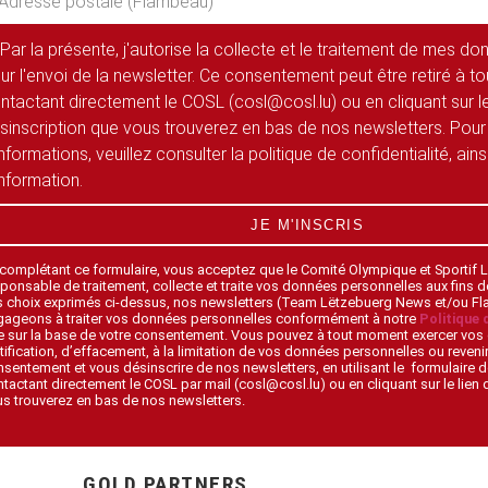
Par la présente, j'autorise la collecte et le traitement de mes d
ur l'envoi de la newsletter. Ce consentement peut être retiré à 
ntactant directement le COSL (cosl@cosl.lu) ou en cliquant sur le
sinscription que vous trouverez en bas de nos newsletters. Pour
informations, veuillez consulter la politique de confidentialité, ain
information.
JE M'INSCRIS
 complétant ce formulaire, vous acceptez que le Comité Olympique et Sportif
ponsable de traitement, collecte et traite vos données personnelles aux fins 
s choix exprimés ci-dessus, nos newsletters (Team Lëtzebuerg News et/ou F
gageons à traiter vos données personnelles conformément à notre
Politique 
 sur la base de votre consentement. Vous pouvez à tout moment exercer vos 
tification, d’effacement, à la limitation de vos données personnelles ou revenir
sentement et vous désinscrire de nos newsletters, en utilisant le formulaire d
tactant directement le COSL par mail (cosl@cosl.lu) ou en cliquant sur le lien
s trouverez en bas de nos newsletters.
GOLD PARTNERS