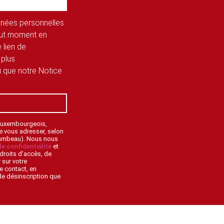
onnées personnelles
tout moment en
 lien de
 plus
si que notre Notice
 Luxembourgeois,
de vous adresser, selon
lambeau). Nous nous
de confidentialité
et
droits d’accès, de
 sur votre
e contact, en
 de désinscription que