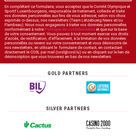
En complétant ce formulaire, vous acceptez que le Comité Olympique et
Sportif Luxembourgeois, responsable de traitement, collecte et traite
vos données personnelles aux fins de vous adresser, selon vos choix
exprimés ci-dessus, nos newsletters (Team Lëtzebuerg News et/ou
Flambeau). Nous nous engageons à traiter vos données personnelles
conformément à notre
Politique de confidentialité
et que sur la base
de votre consentement. Vous pouvez à tout moment exercer vos droits
d’accès, de rectification, d’effacement, à la limitation de vos données
personnelles ou revenir sur votre consentement et vous désinscrire de
nos newsletters, en utilisant le formulaire de contact, en contactant
directement le COSL par mail (cosl@cosl.lu) ou en cliquant sur le lien de
désinscription que vous trouverez en bas de nos newsletters.
GOLD PARTNERS
SILVER PARTNERS