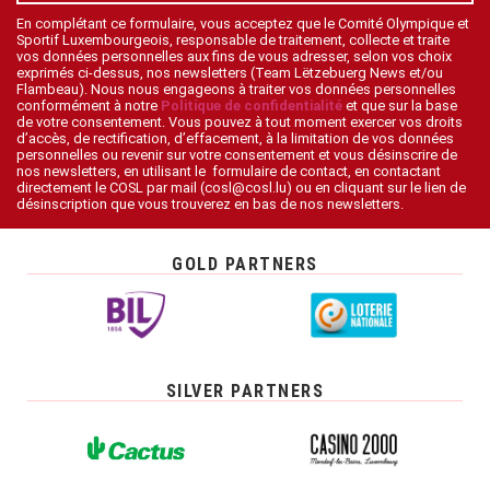
En complétant ce formulaire, vous acceptez que le Comité Olympique et
Sportif Luxembourgeois, responsable de traitement, collecte et traite
vos données personnelles aux fins de vous adresser, selon vos choix
exprimés ci-dessus, nos newsletters (Team Lëtzebuerg News et/ou
Flambeau). Nous nous engageons à traiter vos données personnelles
conformément à notre
Politique de confidentialité
et que sur la base
de votre consentement. Vous pouvez à tout moment exercer vos droits
d’accès, de rectification, d’effacement, à la limitation de vos données
personnelles ou revenir sur votre consentement et vous désinscrire de
nos newsletters, en utilisant le formulaire de contact, en contactant
directement le COSL par mail (cosl@cosl.lu) ou en cliquant sur le lien de
désinscription que vous trouverez en bas de nos newsletters.
GOLD PARTNERS
SILVER PARTNERS