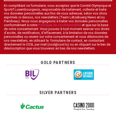
En complétant ce formulaire, vous acceptez que le Comité Olympique et
Sportif Luxembourgeois, responsable de traitement, collecte et traite
vos données personnelles aux fins de vous adresser, selon vos choix
exprimés ci-dessus, nos newsletters (Team Lëtzebuerg News et/ou
Flambeau). Nous nous engageons à traiter vos données personnelles
conformément à notre
Politique de confidentialité
et que sur la base
de votre consentement. Vous pouvez à tout moment exercer vos droits
d’accès, de rectification, d’effacement, à la limitation de vos données
personnelles ou revenir sur votre consentement et vous désinscrire de
nos newsletters, en utilisant le formulaire de contact, en contactant
directement le COSL par mail (cosl@cosl.lu) ou en cliquant sur le lien de
désinscription que vous trouverez en bas de nos newsletters.
GOLD PARTNERS
SILVER PARTNERS