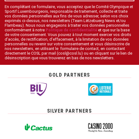
En complétant ce formulaire, vous acceptez que le Comité Olympique et
Sportif Luxembourgeois, responsable de traitement, collecte et traite
vos données personnelles aux fins de vous adresser, selon vos choix
exprimés ci-dessus, nos newsletters (Team Lëtzebuerg News et/ou
Flambeau). Nous nous engageons à traiter vos données personnelles
conformément à notre
Politique de confidentialité
et que sur la base
de votre consentement. Vous pouvez à tout moment exercer vos droits
d’accès, de rectification, d’effacement, à la limitation de vos données
personnelles ou revenir sur votre consentement et vous désinscrire de
nos newsletters, en utilisant le formulaire de contact, en contactant
directement le COSL par mail (cosl@cosl.lu) ou en cliquant sur le lien de
désinscription que vous trouverez en bas de nos newsletters.
GOLD PARTNERS
SILVER PARTNERS