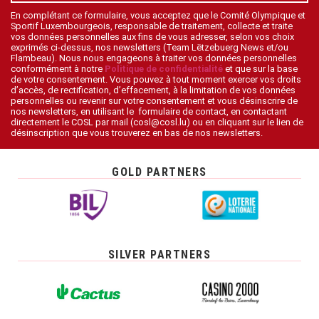
En complétant ce formulaire, vous acceptez que le Comité Olympique et
Sportif Luxembourgeois, responsable de traitement, collecte et traite
vos données personnelles aux fins de vous adresser, selon vos choix
exprimés ci-dessus, nos newsletters (Team Lëtzebuerg News et/ou
Flambeau). Nous nous engageons à traiter vos données personnelles
conformément à notre
Politique de confidentialité
et que sur la base
de votre consentement. Vous pouvez à tout moment exercer vos droits
d’accès, de rectification, d’effacement, à la limitation de vos données
personnelles ou revenir sur votre consentement et vous désinscrire de
nos newsletters, en utilisant le formulaire de contact, en contactant
directement le COSL par mail (cosl@cosl.lu) ou en cliquant sur le lien de
désinscription que vous trouverez en bas de nos newsletters.
GOLD PARTNERS
SILVER PARTNERS