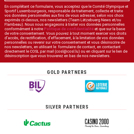
En complétant ce formulaire, vous acceptez que le Comité Olympique et
Sportif Luxembourgeois, responsable de traitement, collecte et traite
vos données personnelles aux fins de vous adresser, selon vos choix
exprimés ci-dessus, nos newsletters (Team Lëtzebuerg News et/ou
Flambeau). Nous nous engageons à traiter vos données personnelles
conformément à notre
Politique de confidentialité
et que sur la base
de votre consentement. Vous pouvez à tout moment exercer vos droits
d’accès, de rectification, d’effacement, à la limitation de vos données
personnelles ou revenir sur votre consentement et vous désinscrire de
nos newsletters, en utilisant le formulaire de contact, en contactant
directement le COSL par mail (cosl@cosl.lu) ou en cliquant sur le lien de
désinscription que vous trouverez en bas de nos newsletters.
GOLD PARTNERS
SILVER PARTNERS