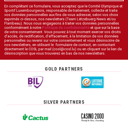
En complétant ce formulaire, vous acceptez que le Comité Olympique et
Sportif Luxembourgeois, responsable de traitement, collecte et traite
vos données personnelles aux fins de vous adresser, selon vos choix
exprimés ci-dessus, nos newsletters (Team Lëtzebuerg News et/ou
Flambeau). Nous nous engageons à traiter vos données personnelles
conformément à notre
Politique de confidentialité
et que sur la base
de votre consentement. Vous pouvez à tout moment exercer vos droits
d’accès, de rectification, d’effacement, à la limitation de vos données
personnelles ou revenir sur votre consentement et vous désinscrire de
nos newsletters, en utilisant le formulaire de contact, en contactant
directement le COSL par mail (cosl@cosl.lu) ou en cliquant sur le lien de
désinscription que vous trouverez en bas de nos newsletters.
GOLD PARTNERS
SILVER PARTNERS