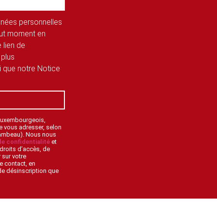
onnées personnelles
tout moment en
 lien de
 plus
si que notre Notice
 Luxembourgeois,
de vous adresser, selon
lambeau). Nous nous
de confidentialité
et
droits d’accès, de
 sur votre
e contact, en
 de désinscription que