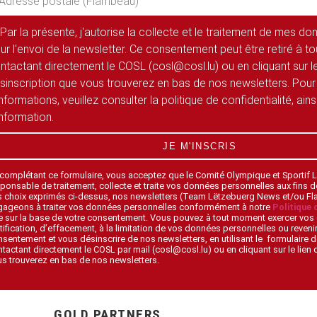
Par la présente, j'autorise la collecte et le traitement de mes d
ur l'envoi de la newsletter. Ce consentement peut être retiré à 
ntactant directement le COSL (cosl@cosl.lu) ou en cliquant sur le
sinscription que vous trouverez en bas de nos newsletters. Pour
informations, veuillez consulter la politique de confidentialité, ain
information.
JE M'INSCRIS
 complétant ce formulaire, vous acceptez que le Comité Olympique et Sportif
ponsable de traitement, collecte et traite vos données personnelles aux fins 
s choix exprimés ci-dessus, nos newsletters (Team Lëtzebuerg News et/ou F
gageons à traiter vos données personnelles conformément à notre
Politique 
 sur la base de votre consentement. Vous pouvez à tout moment exercer vos 
tification, d’effacement, à la limitation de vos données personnelles ou revenir
sentement et vous désinscrire de nos newsletters, en utilisant le formulaire d
tactant directement le COSL par mail (cosl@cosl.lu) ou en cliquant sur le lien
s trouverez en bas de nos newsletters.
GOLD PARTNERS