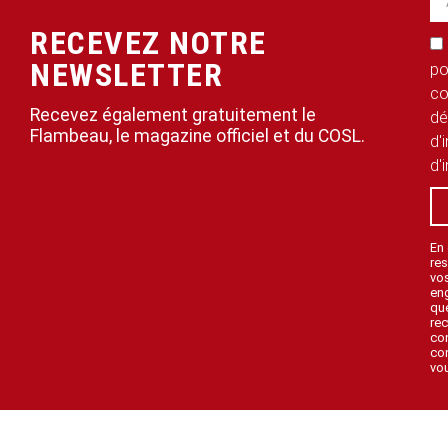
RECEVEZ NOTRE
NEWSLETTER
po
co
Recevez également gratuitement le
dé
Flambeau, le magazine officiel et du COSL.
d'
d'
En
res
vo
en
que
rec
con
con
vou