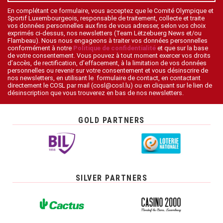
En complétant ce formulaire, vous acceptez que le Comité Olympique et
Sportif Luxembourgeois, responsable de traitement, collecte et traite
vos données personnelles aux fins de vous adresser, selon vos choix
exprimés ci-dessus, nos newsletters (Team Lëtzebuerg News et/ou
Flambeau). Nous nous engageons à traiter vos données personnelles
conformément à notre
Politique de confidentialité
et que sur la base
de votre consentement. Vous pouvez à tout moment exercer vos droits
d’accès, de rectification, d’effacement, à la limitation de vos données
personnelles ou revenir sur votre consentement et vous désinscrire de
nos newsletters, en utilisant le formulaire de contact, en contactant
directement le COSL par mail (cosl@cosl.lu) ou en cliquant sur le lien de
désinscription que vous trouverez en bas de nos newsletters.
GOLD PARTNERS
SILVER PARTNERS