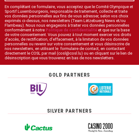
En complétant ce formulaire, vous acceptez que le Comité Olympique et
Sportif Luxembourgeois, responsable de traitement, collecte et traite
vos données personnelles aux fins de vous adresser, selon vos choix
exprimés ci-dessus, nos newsletters (Team Lëtzebuerg News et/ou
Flambeau). Nous nous engageons à traiter vos données personnelles
conformément à notre
Politique de confidentialité
et que sur la base
de votre consentement. Vous pouvez à tout moment exercer vos droits
d’accès, de rectification, d’effacement, à la limitation de vos données
personnelles ou revenir sur votre consentement et vous désinscrire de
nos newsletters, en utilisant le formulaire de contact, en contactant
directement le COSL par mail (cosl@cosl.lu) ou en cliquant sur le lien de
désinscription que vous trouverez en bas de nos newsletters.
GOLD PARTNERS
SILVER PARTNERS