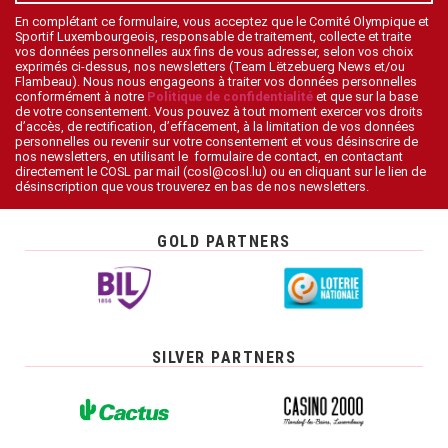
En complétant ce formulaire, vous acceptez que le Comité Olympique et
Sportif Luxembourgeois, responsable de traitement, collecte et traite
vos données personnelles aux fins de vous adresser, selon vos choix
exprimés ci-dessus, nos newsletters (Team Lëtzebuerg News et/ou
Flambeau). Nous nous engageons à traiter vos données personnelles
conformément à notre
Politique de confidentialité
et que sur la base
de votre consentement. Vous pouvez à tout moment exercer vos droits
d’accès, de rectification, d’effacement, à la limitation de vos données
personnelles ou revenir sur votre consentement et vous désinscrire de
nos newsletters, en utilisant le formulaire de contact, en contactant
directement le COSL par mail (cosl@cosl.lu) ou en cliquant sur le lien de
désinscription que vous trouverez en bas de nos newsletters.
GOLD PARTNERS
SILVER PARTNERS